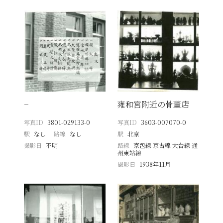
−
雍和宮附近の骨董店
写真ID
3801-029133-0
写真ID
3603-007070-0
駅
なし
路線
なし
駅
北京
撮影日
不明
路線
京包線 京古線 大台線 通
州東站線
撮影日
1938年11月