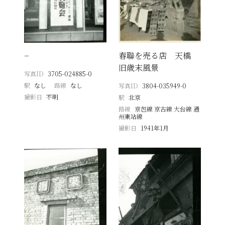
−
春聯を売る店 天橋
旧歳末風景
写真ID
3705-024885-0
駅
なし
路線
なし
写真ID
3804-035949-0
撮影日
不明
駅
北京
路線
京包線 京古線 大台線 通
州東站線
撮影日
1941年1月