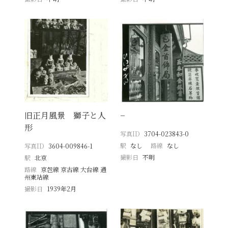
旧正月風景 獅子と人
−
形
写真ID
3704-023843-0
駅
なし
路線
なし
写真ID
3604-009846-1
撮影日
不明
駅
北京
路線
京包線 京古線 大台線 通
州東站線
撮影日
1939年2月