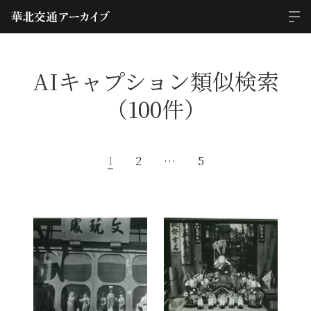
AIキャプション類似検索
（100件）
1
2
…
5