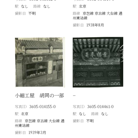
駅
なし
路線
なし
駅
北京
撮影日
不明
路線
京包線 京古線 大台線 通
州東站線
撮影日
1938年8月
小細工屋 胡同の一部
−
写真ID
3605-014155-0
写真ID
3605-014461-0
駅
北京
駅
なし
路線
なし
路線
京包線 京古線 大台線 通
撮影日
不明
州東站線
撮影日
1939年3月