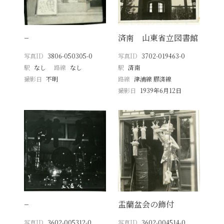
−
済南 山東省立図書館
写真ID
3806-050305-0
写真ID
3702-019463-0
駅
なし
路線
なし
駅
済南
撮影日
不明
路線
津浦線 膠済線
撮影日
1939年6月12日
−
盂蘭盆会の飾付
写真ID
3602-005312-0
写真ID
3602-004514-0