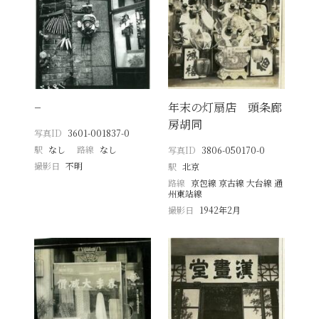
−
年末の灯扇店 頭条廊
房胡同
写真ID
3601-001837-0
駅
なし
路線
なし
写真ID
3806-050170-0
撮影日
不明
駅
北京
路線
京包線 京古線 大台線 通
州東站線
撮影日
1942年2月