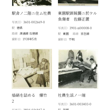
駅舎ノ二階ニ住ム社員
東園駅匪賊襲ニ於ケル
負傷者 佐藤正置
写真ID
3601-002669-0
駅
徳県
写真ID
3901-n00008-0
路線
津浦線 石徳線
駅
東園
路線
京包線
撮影日
1938年5月
撮影日
不明
焔硝を詰める 爆竹
社員生活ノ一端
2
写真ID
3601-003403-0
駅
包頭
写真ID
3804-036947-0