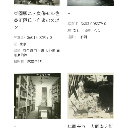
東園駅ニテ負傷セル佐
−
益正澄氏ト血染のズボ
写真ID
3603-008379-0
ン
駅
なし
路線
なし
撮影日
不明
写真ID
3601-002919-0
駅
北京
路線
京包線 京古線 大台線 通
州東站線
撮影日
1938年6月
−
年画売り 大同南大街