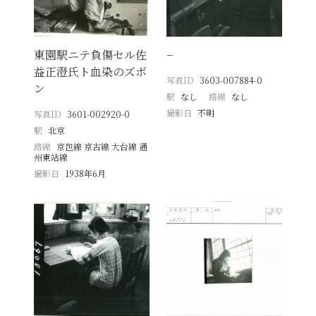
東園駅ニテ負傷セル佐
−
益正澄氏ト血染のズボ
写真ID
3603-007884-0
ン
駅
なし
路線
なし
撮影日
不明
写真ID
3601-002920-0
駅
北京
路線
京包線 京古線 大台線 通
州東站線
撮影日
1938年6月