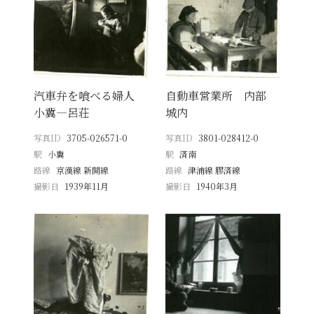
汽車弁を喰べる婦人
自動車営業所 内部
小冀―呂荘
城内
写真ID
3705-026571-0
写真ID
3801-028412-0
駅
小冀
駅
済南
路線
京漢線 新開線
路線
津浦線 膠済線
撮影日
1939年11月
撮影日
1940年3月