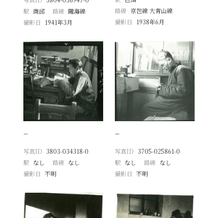
路線
京包線 大青山線
駅
商邱
路線
隴海線
撮影日
1938年6月
撮影日
1941年3月
−
−
写真ID
3803-034318-0
写真ID
3705-025861-0
駅
なし
路線
なし
駅
なし
路線
なし
撮影日
不明
撮影日
不明