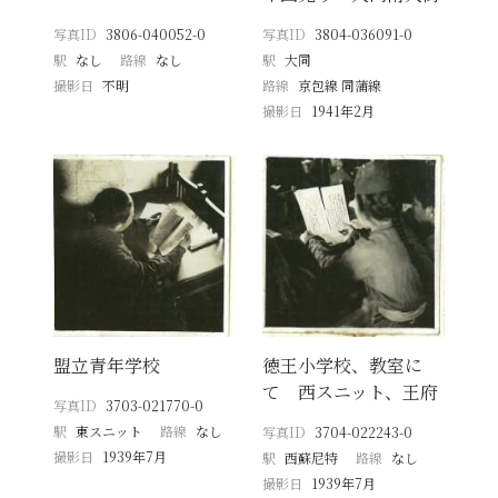
写真ID
3806-040052-0
写真ID
3804-036091-0
駅
なし
路線
なし
駅
大同
撮影日
不明
路線
京包線 同蒲線
撮影日
1941年2月
盟立青年学校
徳王小学校、教室に
て 西スニット、王府
写真ID
3703-021770-0
駅
東スニット
路線
なし
写真ID
3704-022243-0
撮影日
1939年7月
駅
西蘇尼特
路線
なし
撮影日
1939年7月