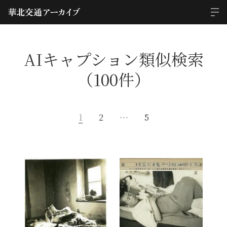
AIキャプション類似検索
（100件）
1
2
…
5