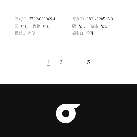
−
−
写真ID
3702-018069-1
写真ID
3801-028512-0
駅
なし
路線
なし
駅
なし
路線
なし
撮影日
不明
撮影日
不明
1
2
…
5