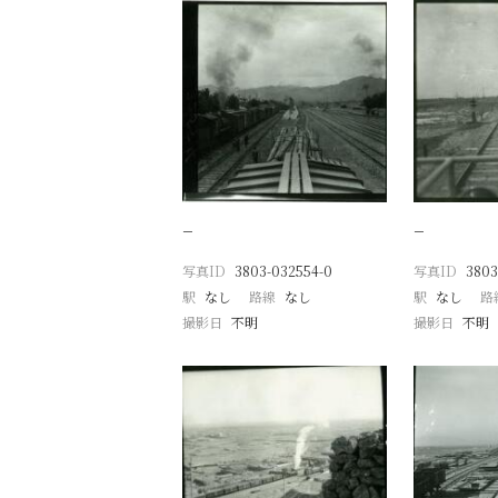
−
−
写真ID
3803-032554-0
写真ID
3803
駅
なし
路線
なし
駅
なし
路
撮影日
不明
撮影日
不明