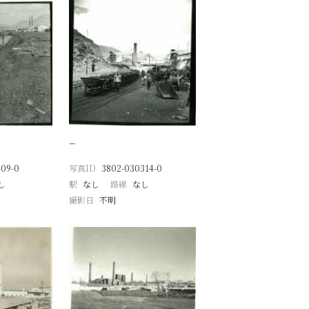
−
309-0
写真ID
3802-030314-0
し
駅
なし
路線
なし
撮影日
不明