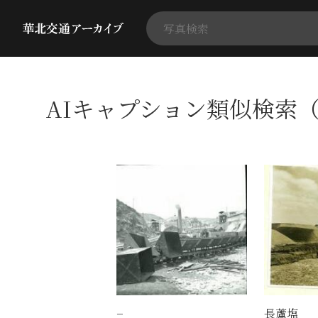
AIキャプション類似検索（
−
長蘆塩