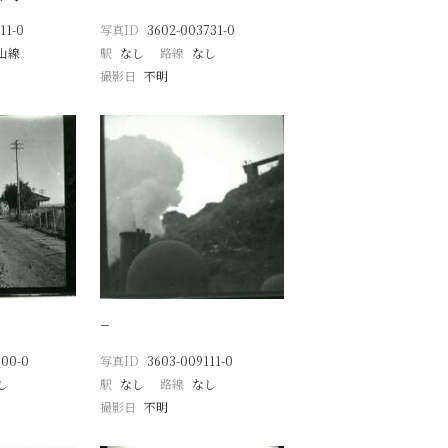
11-0
写真ID
3602-003731-0
山線
駅
なし
路線
なし
撮影日
不明
−
600-0
写真ID
3603-009111-0
し
駅
なし
路線
なし
撮影日
不明