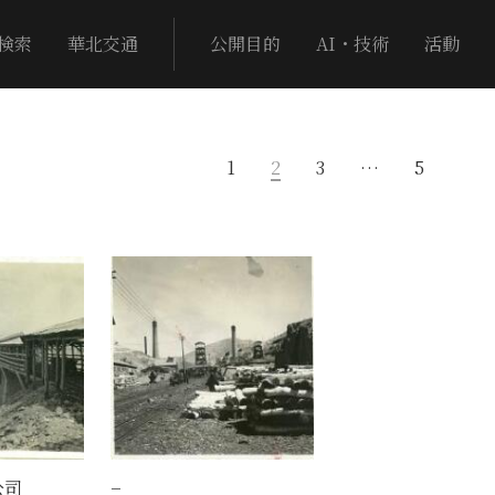
検索
華北交通
公開目的
AI・技術
活動
1
2
3
…
5
公司
−