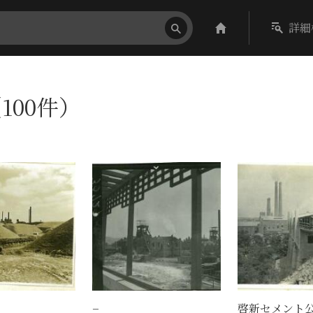
詳細
100件）
−
啓新セメント