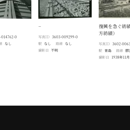
−
復興を急ぐ紡
方紡績）
-014762-0
写真ID
3603-009299-0
線
なし
駅
なし
路線
なし
写真ID
3602-006
撮影日
不明
駅
青島
路線
膠
撮影日
1938年11月