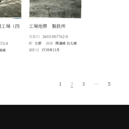
績工場（四
工場地帯 製鉄所
写真ID
3603-007762-0
駅
太原
路線
同蒲線 石太線
373-0
撮影日
1938年11月
済線
1
2
3
…
5