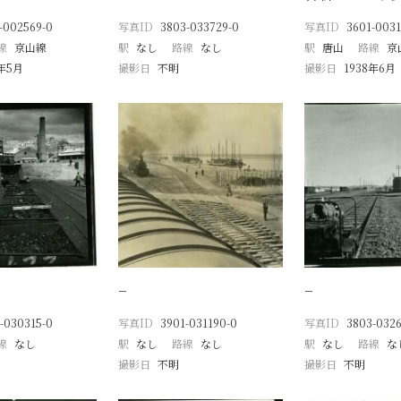
-002569-0
写真ID
3803-033729-0
写真ID
3601-0031
線
京山線
駅
なし
路線
なし
駅
唐山
路線
京
8年5月
撮影日
不明
撮影日
1938年6月
−
−
-030315-0
写真ID
3901-031190-0
写真ID
3803-032
線
なし
駅
なし
路線
なし
駅
なし
路線
な
撮影日
不明
撮影日
不明