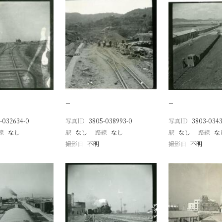
−
−
-032634-0
写真ID
3805-038993-0
写真ID
3803-034
線
なし
駅
なし
路線
なし
駅
なし
路線
な
撮影日
不明
撮影日
不明