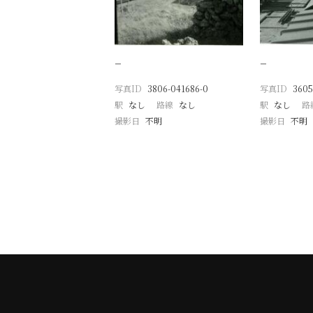
−
−
写真ID
3806-041686-0
写真ID
3605
駅
なし
路線
なし
駅
なし
路
撮影日
不明
撮影日
不明