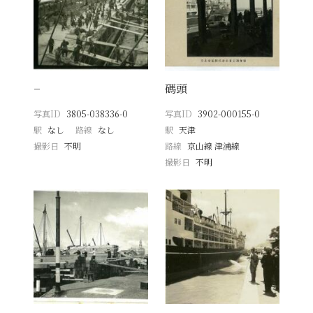
−
碼頭
写真ID
3805-038336-0
写真ID
3902-000155-0
駅
なし
路線
なし
駅
天津
撮影日
不明
路線
京山線 津浦線
撮影日
不明