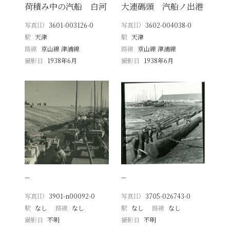
荷積み中の汽船 白河
大連碼頭 汽船ノ出港
写真ID
3601-003126-0
写真ID
3602-004038-0
駅
天津
駅
天津
路線
京山線 津浦線
路線
京山線 津浦線
撮影日
1938年6月
撮影日
1938年6月
−
−
写真ID
3901-n00092-0
写真ID
3705-026743-0
駅
なし
路線
なし
駅
なし
路線
なし
撮影日
不明
撮影日
不明