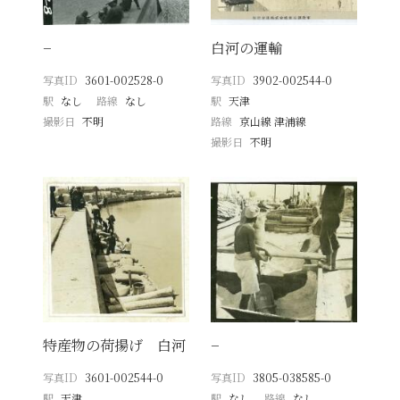
−
白河の運輸
写真ID
3601-002528-0
写真ID
3902-002544-0
駅
なし
路線
なし
駅
天津
撮影日
不明
路線
京山線 津浦線
撮影日
不明
特産物の荷揚げ 白河
−
写真ID
3601-002544-0
写真ID
3805-038585-0
駅
天津
駅
なし
路線
なし