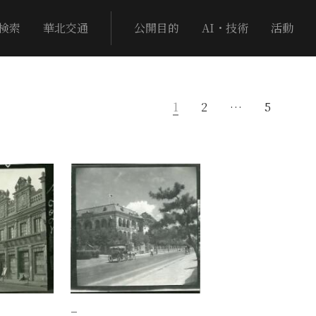
検索
華北交通
公開目的
AI・技術
活動
1
2
…
5
−