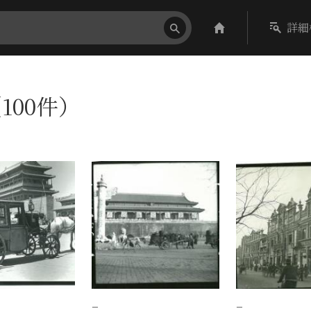
詳細
100件）
−
−