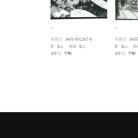
−
−
写真ID
3601-002267-0
写真ID
3605
駅
なし
路線
なし
駅
なし
路
撮影日
不明
撮影日
不明