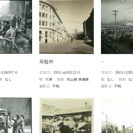
英租界
−
-018097-0
写真ID
3901-n00032-0
写真ID
3801-0285
線
なし
駅
天津
路線
京山線 津浦線
駅
なし
路線
な
撮影日
不明
撮影日
不明