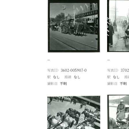
−
−
写真ID
3602-005907-0
写真ID
3702
駅
なし
路線
なし
駅
なし
路
撮影日
不明
撮影日
不明