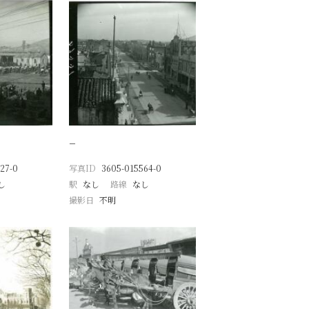
−
27-0
写真ID
3605-015564-0
し
駅
なし
路線
なし
撮影日
不明