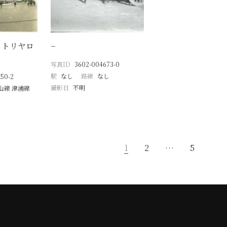
クトリヤロ
−
写真ID
3602-004673-0
駅
なし
路線
なし
50-2
撮影日
不明
山線 津浦線
1
2
…
5