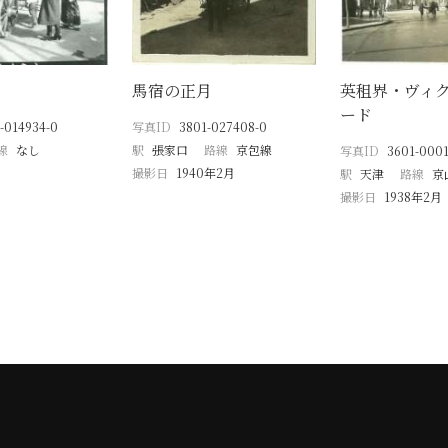
馬宿の正月
英租界・ヴィ
ード
-014934-0
写真ID
3801-027408-0
線
なし
駅
張家口
路線
京包線
写真ID
3601-0001
撮影日
1940年2月
駅
天津
路線
京
撮影日
1938年2月