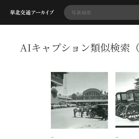
AIキャプション類似検索（
−
−