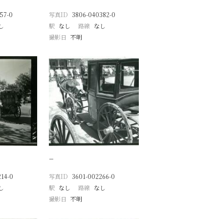
57-0
写真ID
3806-040382-0
し
駅
なし
路線
なし
撮影日
不明
−
14-0
写真ID
3601-002266-0
し
駅
なし
路線
なし
撮影日
不明