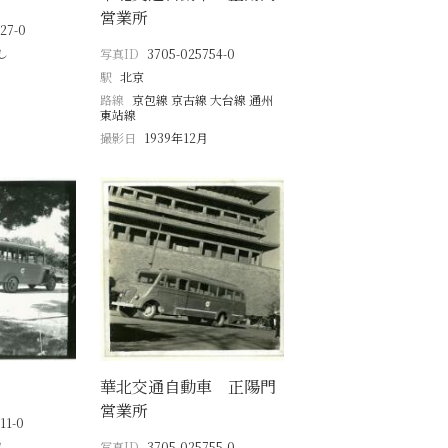
営業所
27-0
し
写真ID
3705-025754-0
駅
北京
路線
京包線 京古線 大台線 通州
東站線
撮影日
1939年12月
華北交通自動車 正陽門
営業所
11-0
し
写真ID
3705-025755-0