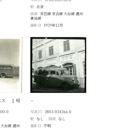
駅
北京
路線
京包線 京古線 大台線 通州
東站線
撮影日
1939年12月
バス １号
−
500-0
写真ID
3803-034366-0
駅
なし
路線
なし
 大台線 通州
撮影日
不明