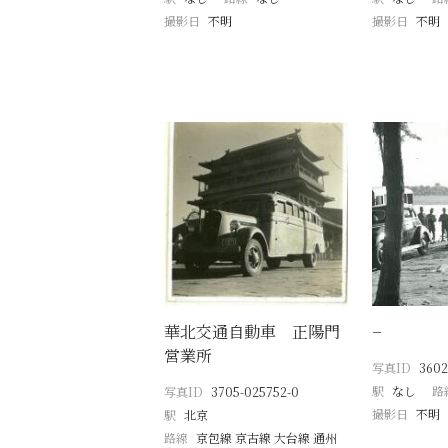
撮影日
不明
撮影日
不明
華北交通自動車 正陽門
−
営業所
写真ID
3602
駅
なし
路
写真ID
3705-025752-0
撮影日
不明
駅
北京
路線
京包線 京古線 大台線 通州