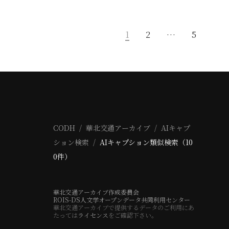
1
2
…
5
CODH
華北交通アーカイブ
AIキャプ
ション検索
AIキャプション類似検索（10
0件）
華北交通アーカイブ作成委員会
ROIS-DS人文学オープンデータ共同利用センター
華北交通アーカイブで提供するデータのご利用にあ
たっては
ライセンス
をご確認下さい。