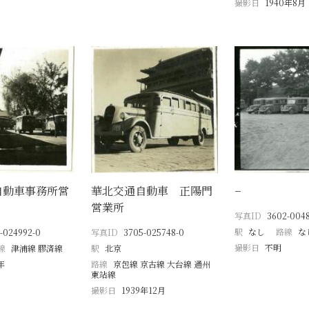
撮影日
1940年8月
自動車事務所営
華北交通自動車 正陽門
−
営業所
写真ID
3602-004
駅
なし
路線
な
-024992-0
写真ID
3705-025748-0
撮影日
不明
線
津浦線 膠済線
駅
北京
年
路線
京包線 京古線 大台線 通州
東站線
撮影日
1939年12月