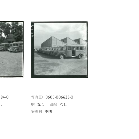
−
884-0
写真ID
3603-006633-0
し
駅
なし
路線
なし
撮影日
不明