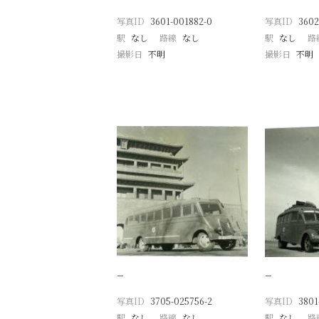
写真ID
3601-001882-0
写真ID
3602
駅
なし
路線
なし
駅
なし
路
撮影日
不明
撮影日
不明
−
−
写真ID
3705-025756-2
写真ID
3801
駅
なし
路線
なし
駅
なし
路