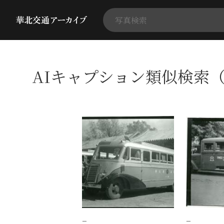
AIキャプション類似検索（
−
−