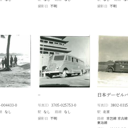
撮影日
不明
撮影日
不明
−
日本デーゼル
-004433-0
写真ID
3705-025753-0
写真ID
3802-031
線
なし
駅
なし
路線
なし
駅
北京
撮影日
不明
路線
京包線 京古線
東站線