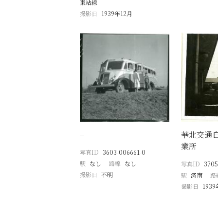
東站線
撮影日
1939年12月
−
華北交通
業所
写真ID
3603-006661-0
駅
なし
路線
なし
写真ID
3705
撮影日
不明
駅
済南
路
撮影日
1939