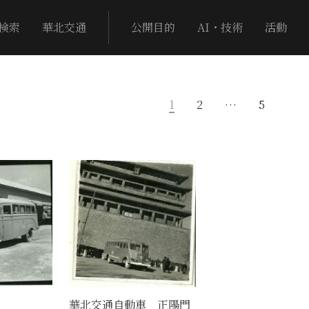
検索
華北交通
公開目的
AI・技術
活動
1
2
…
5
華北交通自動車 正陽門