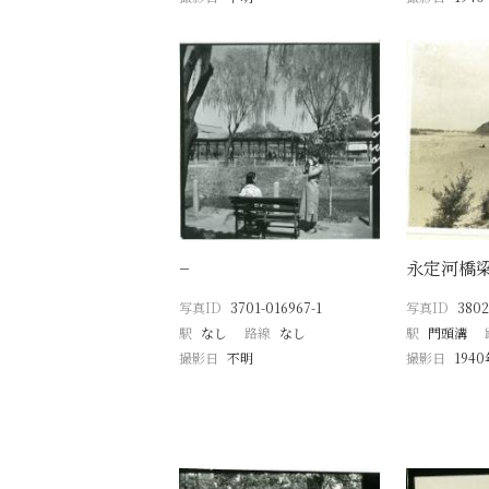
−
永定河橋
写真ID
3701-016967-1
写真ID
3802
駅
なし
路線
なし
駅
門頭溝
撮影日
不明
撮影日
194