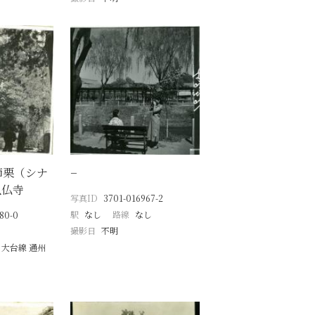
師栗（シナ
−
臥仏寺
写真ID
3701-016967-2
駅
なし
路線
なし
80-0
撮影日
不明
 大台線 通州