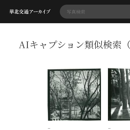
AIキャプション類似検索（
−
−