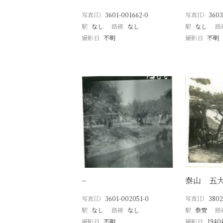
写真ID
3601-001662-0
写真ID
3603
駅
なし
路線
なし
駅
なし
路
撮影日
不明
撮影日
不明
−
泰山 五
写真ID
3601-002051-0
写真ID
3802
駅
なし
路線
なし
駅
泰安
路
撮影日
不明
撮影日
194