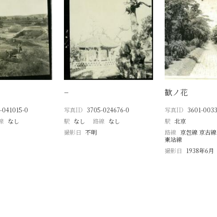
−
歓ノ花
-041015-0
写真ID
3705-024676-0
写真ID
3601-0033
線
なし
駅
なし
路線
なし
駅
北京
撮影日
不明
路線
京包線 京古線
東站線
撮影日
1938年6月