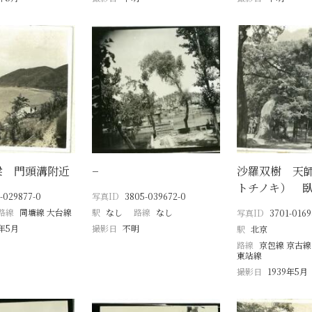
梁 門頭溝附近
−
沙羅双樹 天
トチノキ） 
-029877-0
写真ID
3805-039672-0
路線
同塘線 大台線
駅
なし
路線
なし
写真ID
3701-0169
0年5月
撮影日
不明
駅
北京
路線
京包線 京古線
東站線
撮影日
1939年5月