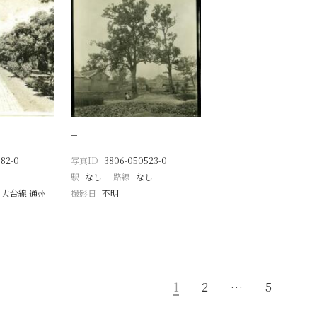
−
82-0
写真ID
3806-050523-0
駅
なし
路線
なし
 大台線 通州
撮影日
不明
1
2
…
5