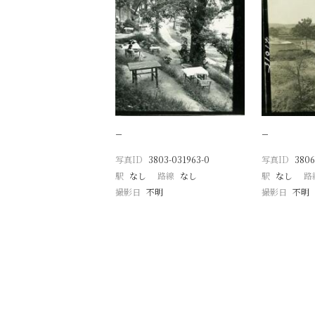
−
−
写真ID
3803-031963-0
写真ID
3806
駅
なし
路線
なし
駅
なし
路
撮影日
不明
撮影日
不明