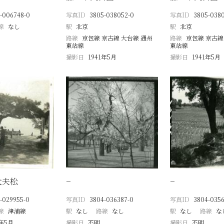
-006748-0
写真ID
3805-038052-0
写真ID
3805-038
線
なし
駅
北京
駅
北京
路線
京包線 京古線 大台線 通州
路線
京包線 京古線
東站線
東站線
撮影日
1941年5月
撮影日
1941年5月
大夫松
−
−
-029955-0
写真ID
3804-036387-0
写真ID
3804-0356
線
津浦線
駅
なし
路線
なし
駅
なし
路線
な
0年5月
撮影日
不明
撮影日
不明