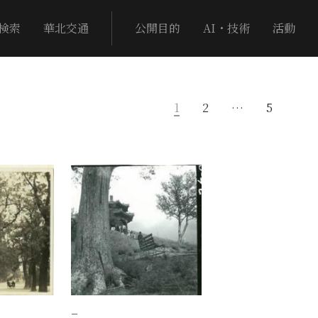
検索
華北交通
公開目的
AI・技術
活動
1
2
…
5
−