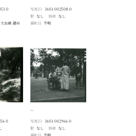
053-0
写真ID
3601-002508-0
駅
なし
路線
なし
 大台線 通州
撮影日
不明
−
56-0
写真ID
3601-002966-0
し
駅
なし
路線
なし
撮影日
不明