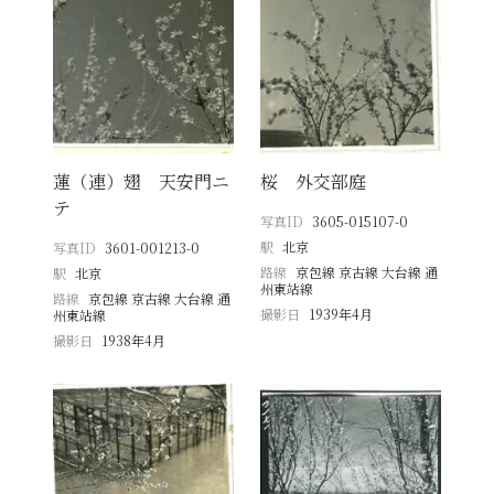
蓮（連）翅 天安門ニ
桜 外交部庭
テ
写真ID
3605-015107-0
駅
北京
写真ID
3601-001213-0
路線
京包線 京古線 大台線 通
駅
北京
州東站線
路線
京包線 京古線 大台線 通
撮影日
1939年4月
州東站線
撮影日
1938年4月