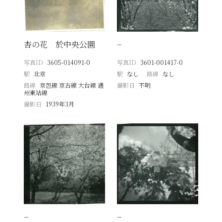
杏の花 於中央公園
−
写真ID
3605-014091-0
写真ID
3601-001417-0
駅
北京
駅
なし
路線
なし
路線
京包線 京古線 大台線 通
撮影日
不明
州東站線
撮影日
1939年3月
−
−