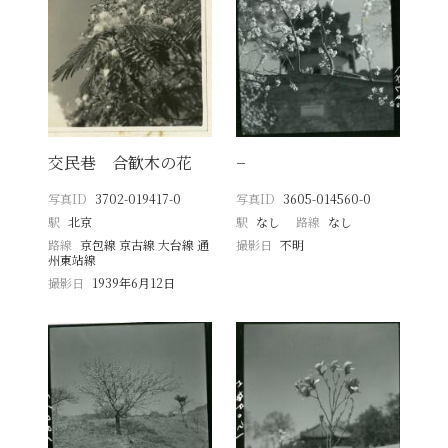
交民巷 合歓木の花
−
写真ID
3702-019417-0
写真ID
3605-014560-0
駅
北京
駅
なし
路線
なし
路線
京包線 京古線 大台線 通
撮影日
不明
州東站線
撮影日
1939年6月12日