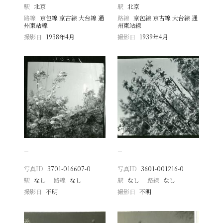
駅
北京
駅
北京
路線
京包線 京古線 大台線 通
路線
京包線 京古線 大台線 通
州東站線
州東站線
撮影日
1938年4月
撮影日
1939年4月
−
−
写真ID
3701-016607-0
写真ID
3601-001216-0
駅
なし
路線
なし
駅
なし
路線
なし
撮影日
不明
撮影日
不明