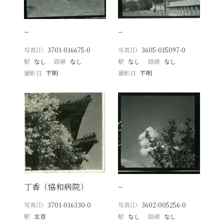
−
−
写真ID
3701-016675-0
写真ID
3605-015097-0
駅
なし
路線
なし
駅
なし
路線
なし
撮影日
不明
撮影日
不明
丁香（協和病院）
−
写真ID
3701-016330-0
写真ID
3602-005256-0
駅
北京
駅
なし
路線
なし