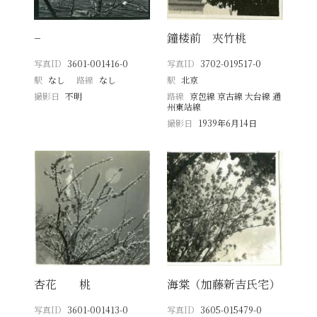
−
鐘楼前 夾竹桃
写真ID
3601-001416-0
写真ID
3702-019517-0
駅
なし
路線
なし
駅
北京
撮影日
不明
路線
京包線 京古線 大台線 通
州東站線
撮影日
1939年6月14日
杏花 桃
海棠（加藤新吉氏宅）
写真ID
3601-001413-0
写真ID
3605-015479-0