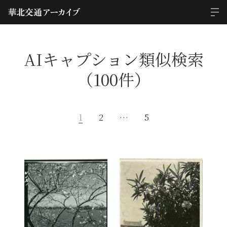
AIキャプション類似検索
（100件）
1
2
…
5