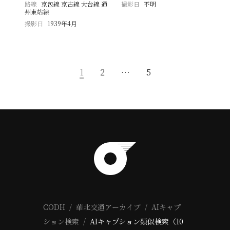
路線
京包線 京古線 大台線 通
撮影日
不明
州東站線
撮影日
1939年4月
1
2
…
5
CODH
華北交通アーカイブ
AIキャプ
ション検索
AIキャプション類似検索（10