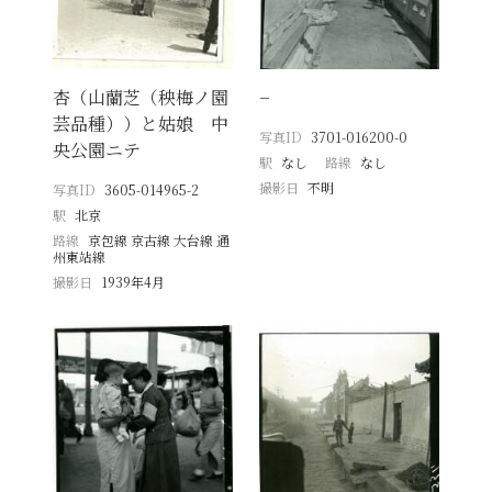
杏（山蘭芝（秧梅ノ園
−
芸品種））と姑娘 中
写真ID
3701-016200-0
央公園ニテ
駅
なし
路線
なし
撮影日
不明
写真ID
3605-014965-2
駅
北京
路線
京包線 京古線 大台線 通
州東站線
撮影日
1939年4月