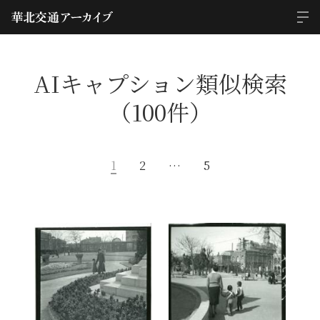
AIキャプション類似検索
（100件）
1
2
…
5