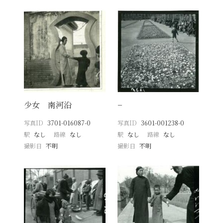
少女 南河沿
−
写真ID
3701-016087-0
写真ID
3601-001238-0
駅
なし
路線
なし
駅
なし
路線
なし
撮影日
不明
撮影日
不明