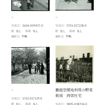
−
−
写真ID
3604-009437-0
写真ID
3701-017228-0
駅
なし
路線
なし
駅
なし
路線
なし
撮影日
不明
撮影日
不明
−
裏庭空閑地利用の野菜
栽培 西郊社宅
写真ID
3701-017139-0
駅
なし
路線
なし
写真ID
3805-038704-0