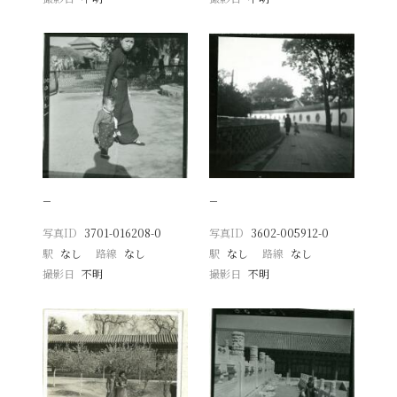
−
−
写真ID
3701-016208-0
写真ID
3602-005912-0
駅
なし
路線
なし
駅
なし
路線
なし
撮影日
不明
撮影日
不明