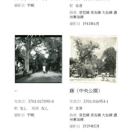
撮影日
不明
駅
北京
路線
京包線 京古線 大台線 通
州東站線
撮影日
1941年6月
−
藤（中央公園）
写真ID
3701-017090-0
写真ID
3701-016954-1
駅
なし
路線
なし
駅
北京
撮影日
不明
路線
京包線 京古線 大台線 通
州東站線
撮影日
1939年5月