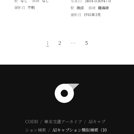
駅
なし
路線
なし
写真ID
3804-036947-0
撮影日
不明
駅
商邱
路線
隴海線
撮影日
1941年3月
1
2
…
5
CODH
華北交通アーカイブ
AIキャプ
ション検索
AIキャプション類似検索（10