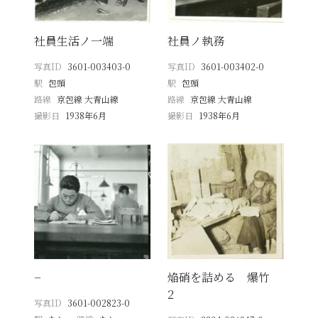
社員生活ノ一端
社員ノ執務
写真ID
3601-003403-0
写真ID
3601-003402-0
駅
包頭
駅
包頭
路線
京包線 大青山線
路線
京包線 大青山線
撮影日
1938年6月
撮影日
1938年6月
−
焔硝を詰める 爆竹
2
写真ID
3601-002823-0