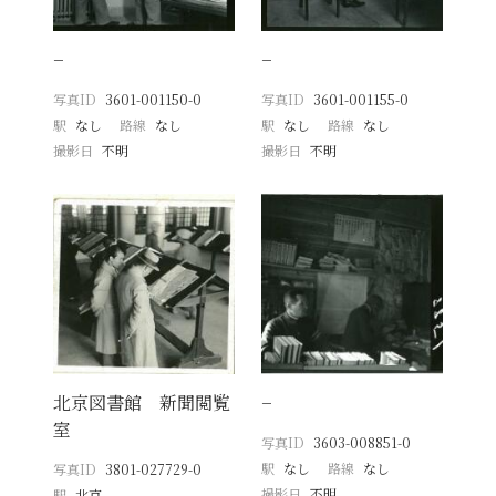
−
−
写真ID
3601-001150-0
写真ID
3601-001155-0
駅
なし
路線
なし
駅
なし
路線
なし
撮影日
不明
撮影日
不明
北京図書館 新聞閲覧
−
室
写真ID
3603-008851-0
駅
なし
路線
なし
写真ID
3801-027729-0
撮影日
不明
駅
北京