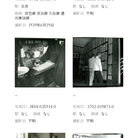
駅
北京
駅
なし
路線
なし
路線
京包線 京古線 大台線 通
撮影日
不明
州東站線
撮影日
1939年6月19日
−
−
写真ID
3804-035914-0
写真ID
3702-019873-0
駅
なし
路線
なし
駅
なし
路線
なし
撮影日
不明
撮影日
不明