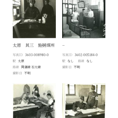
太原 其三 施粥煤所
−
写真ID
3603-008980-0
写真ID
3602-005184-0
駅
太原
駅
なし
路線
なし
路線
同蒲線 石太線
撮影日
不明
撮影日
不明