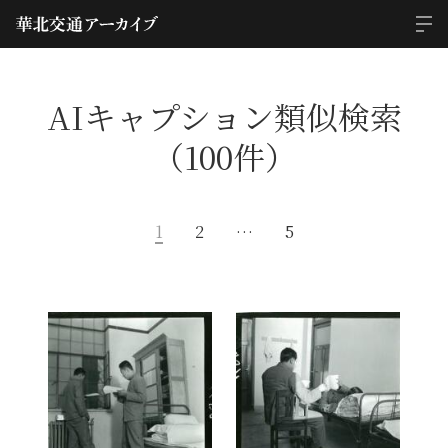
AIキャプション類似検索
（100件）
1
2
…
5