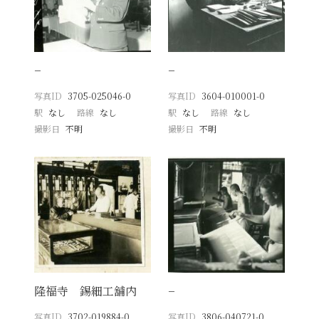
−
−
写真ID
3705-025046-0
写真ID
3604-010001-0
駅
なし
路線
なし
駅
なし
路線
なし
撮影日
不明
撮影日
不明
隆福寺 錫細工舖内
−
写真ID
3702-019884-0
写真ID
3806-040721-0