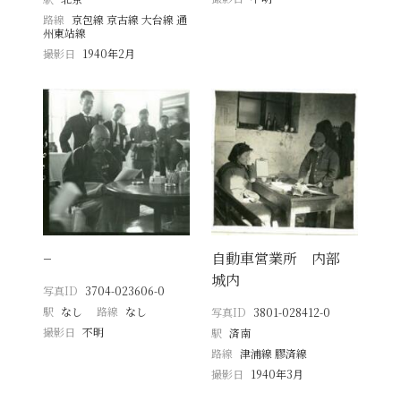
路線
京包線 京古線 大台線 通
州東站線
撮影日
1940年2月
−
自動車営業所 内部
城内
写真ID
3704-023606-0
駅
なし
路線
なし
写真ID
3801-028412-0
撮影日
不明
駅
済南
路線
津浦線 膠済線
撮影日
1940年3月