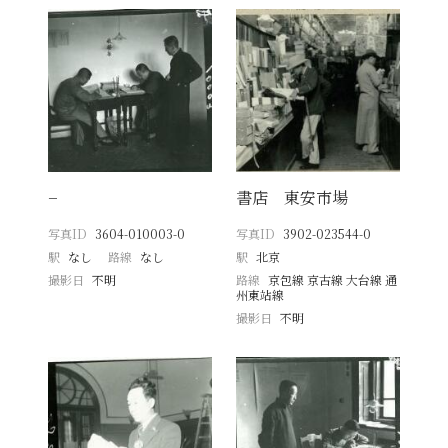
−
書店 東安市場
写真ID
3604-010003-0
写真ID
3902-023544-0
駅
なし
路線
なし
駅
北京
撮影日
不明
路線
京包線 京古線 大台線 通
州東站線
撮影日
不明