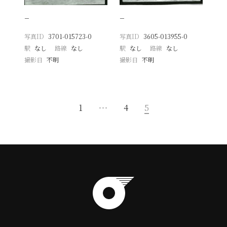
−
−
写真ID
3701-015723-0
写真ID
3605-013955-0
駅
なし
路線
なし
駅
なし
路線
なし
撮影日
不明
撮影日
不明
1
…
4
5