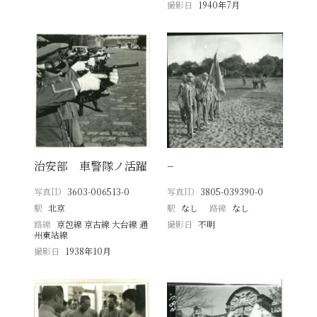
撮影日
1940年7月
治安部 車警隊ノ活躍
−
写真ID
3603-006513-0
写真ID
3805-039390-0
駅
北京
駅
なし
路線
なし
路線
京包線 京古線 大台線 通
撮影日
不明
州東站線
撮影日
1938年10月