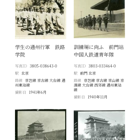
学生の通州行軍 鉄路
訓練場に向ふ 前門站
学院
中国人鉄道青年隊
写真ID
3805-038643-0
写真ID
3803-033464-0
駅
北京
駅
前門 北京
路線
京包線 京古線 大台線 通
路線
京包線 京古線 京山線 京
州東站線
漢線 大台線 西郊線 通州東站
線
撮影日
1941年6月
撮影日
1940年11月