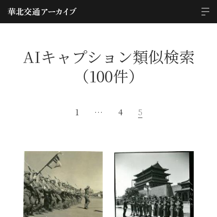
AIキャプション類似検索
（100件）
1
…
4
5