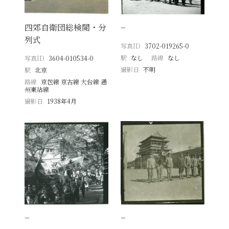
四郊自衛団総検閲・分
−
列式
写真ID
3702-019265-0
駅
なし
路線
なし
写真ID
3604-010534-0
撮影日
不明
駅
北京
路線
京包線 京古線 大台線 通
州東站線
撮影日
1938年4月
−
−