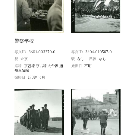
警察学校
−
写真ID
3601-003270-0
写真ID
3604-010587-0
駅
北京
駅
なし
路線
なし
路線
京包線 京古線 大台線 通
撮影日
不明
州東站線
撮影日
1938年6月