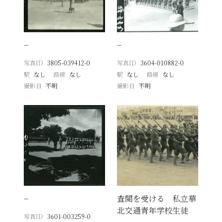
−
−
写真ID
3805-039412-0
写真ID
3604-010882-0
駅
なし
路線
なし
駅
なし
路線
なし
撮影日
不明
撮影日
不明
−
査閲を受ける 私立華
北交通青年学校生徒
写真ID
3601-003259-0