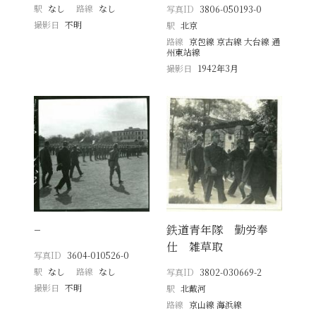
駅
なし
路線
なし
写真ID
3806-050193-0
撮影日
不明
駅
北京
路線
京包線 京古線 大台線 通
州東站線
撮影日
1942年3月
−
鉄道青年隊 勤労奉
仕 雑草取
写真ID
3604-010526-0
駅
なし
路線
なし
写真ID
3802-030669-2
撮影日
不明
駅
北戴河
路線
京山線 海浜線