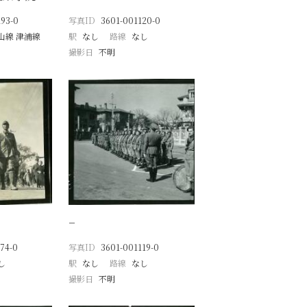
93-0
写真ID
3601-001120-0
山線 津浦線
駅
なし
路線
なし
撮影日
不明
−
74-0
写真ID
3601-001119-0
し
駅
なし
路線
なし
撮影日
不明