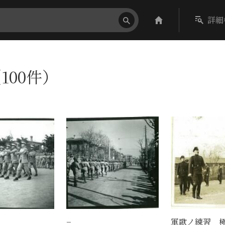
詳細
100件）
−
軍歌ノ練習 