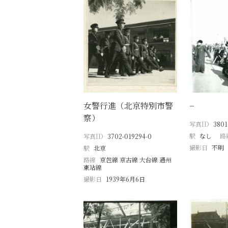
女警行進（北京特別市警
−
察）
写真ID
3801
駅
なし
路
写真ID
3702-019294-0
撮影日
不明
駅
北京
路線
京包線 京古線 大台線 通州
東站線
撮影日
1939年6月6日