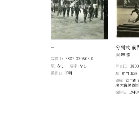
−
分列式 前
青年隊
写真ID
3802-030503-0
駅
なし
路線
なし
写真ID
3803
撮影日
不明
駅
前門 北京
路線
京包線 
線 大台線 西
撮影日
1940