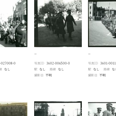
−
−
-027008-0
写真ID
3602-006500-0
写真ID
3601-0011
線
なし
駅
なし
路線
なし
駅
なし
路線
な
撮影日
不明
撮影日
不明