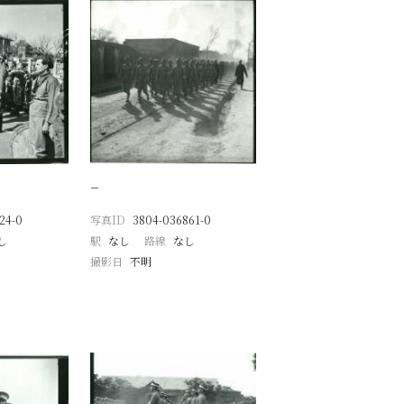
−
24-0
写真ID
3804-036861-0
し
駅
なし
路線
なし
撮影日
不明