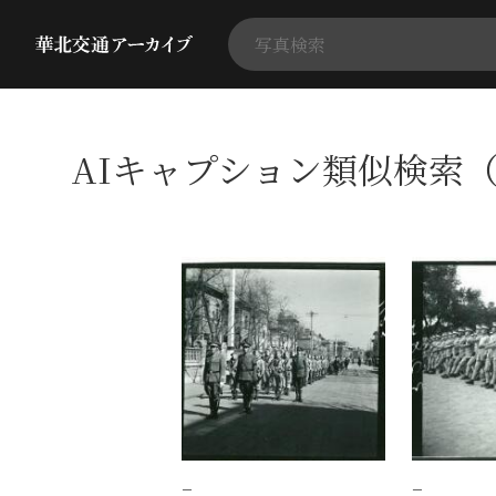
AIキャプション類似検索（
−
−