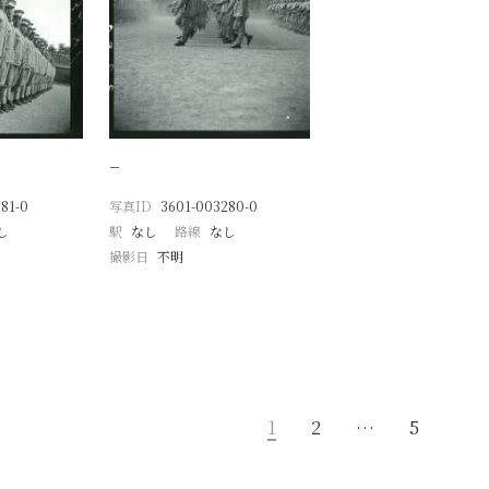
−
81-0
写真ID
3601-003280-0
し
駅
なし
路線
なし
撮影日
不明
1
2
…
5