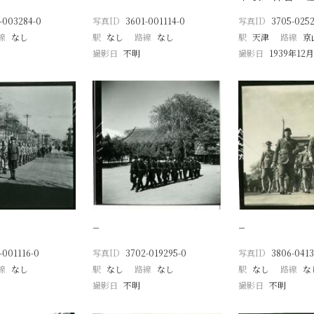
-003284-0
写真ID
3601-001114-0
写真ID
3705-0252
線
なし
駅
なし
路線
なし
駅
天津
路線
京
撮影日
不明
撮影日
1939年12月
−
−
-001116-0
写真ID
3702-019295-0
写真ID
3806-0413
線
なし
駅
なし
路線
なし
駅
なし
路線
な
撮影日
不明
撮影日
不明