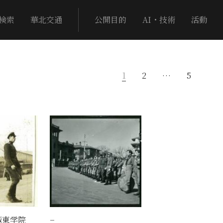
検索
華北交通
公開目的
AI・技術
活動
1
2
…
5
極東学院
−