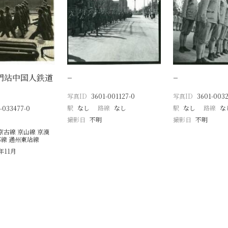
門站中国人鉄道
−
−
写真ID
3601-001127-0
写真ID
3601-0032
駅
なし
路線
なし
駅
なし
路線
な
-033477-0
撮影日
不明
撮影日
不明
京古線 京山線 京漢
郊線 通州東站線
年11月