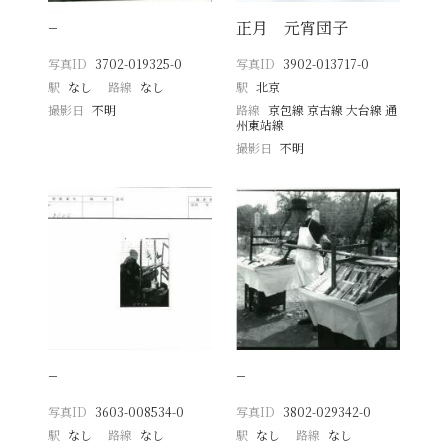
−
正月 元宵団子
写真ID
3702-019325-0
写真ID
3902-013717-0
駅
なし
路線
なし
駅
北京
撮影日
不明
路線
京包線 京古線 大台線 通
州東站線
撮影日
不明
−
−
写真ID
3603-008534-0
写真ID
3802-029342-0
駅
なし
路線
なし
駅
なし
路線
なし