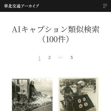
AIキャプション類似検索
（100件）
1
2
…
5