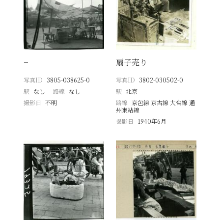
−
扇子売り
写真ID
3805-038625-0
写真ID
3802-030502-0
駅
なし
路線
なし
駅
北京
撮影日
不明
路線
京包線 京古線 大台線 通
州東站線
撮影日
1940年6月