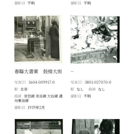
撮影日
不明
撮影日
不明
春聯大書業 鼓楼大街
−
写真ID
3604-009917-0
写真ID
3801-027070-0
駅
北京
駅
なし
路線
なし
路線
京包線 京古線 大台線 通
撮影日
不明
州東站線
撮影日
1939年2月