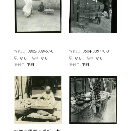
−
−
写真ID
3805-038457-0
写真ID
3604-009770-0
駅
なし
路線
なし
駅
なし
路線
なし
撮影日
不明
撮影日
不明