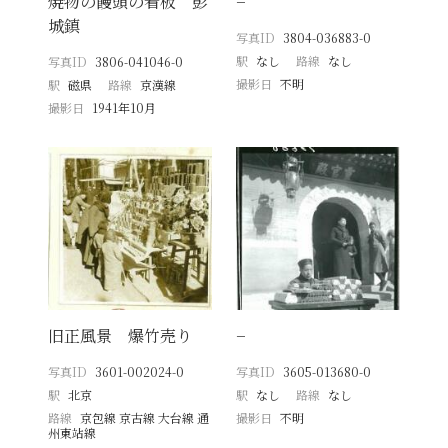
焼物の饅頭の看板 彭
−
城鎮
写真ID
3804-036883-0
駅
なし
路線
なし
写真ID
3806-041046-0
撮影日
不明
駅
磁県
路線
京漢線
撮影日
1941年10月
旧正風景 爆竹売り
−
写真ID
3601-002024-0
写真ID
3605-013680-0
駅
北京
駅
なし
路線
なし
路線
京包線 京古線 大台線 通
撮影日
不明
州東站線