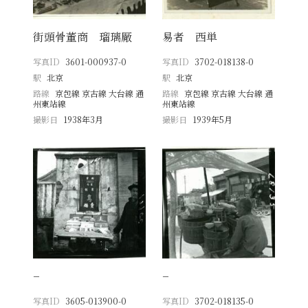
街頭骨董商 瑠璃厰
易者 西単
写真ID
3601-000937-0
写真ID
3702-018138-0
駅
北京
駅
北京
路線
京包線 京古線 大台線 通
路線
京包線 京古線 大台線 通
州東站線
州東站線
撮影日
1938年3月
撮影日
1939年5月
−
−
写真ID
3605-013900-0
写真ID
3702-018135-0