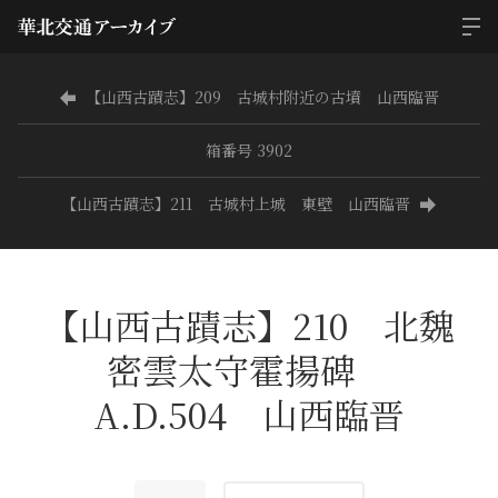
【山西古蹟志】209 古城村附近の古墳 山西臨晋
箱番号 3902
【山西古蹟志】211 古城村上城 東壁 山西臨晋
【山西古蹟志】210 北魏
密雲太守霍揚碑
A.D.504 山西臨晋