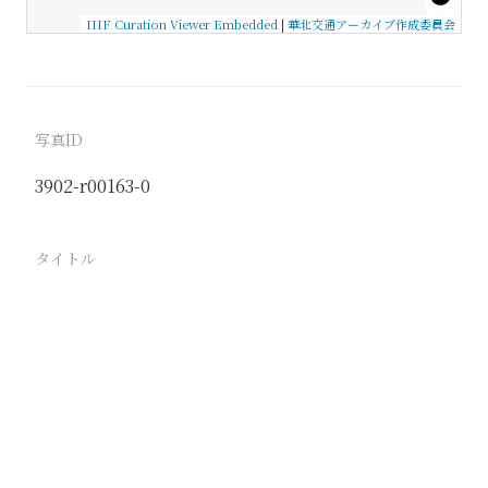
IIIF Curation Viewer Embedded
|
華北交通アーカイブ作成委員会
写真ID
3902-r00163-0
タイトル
【山西古蹟志】210 北魏密雲太守霍揚碑
A.D.504 山西臨晋
駅
臨晋