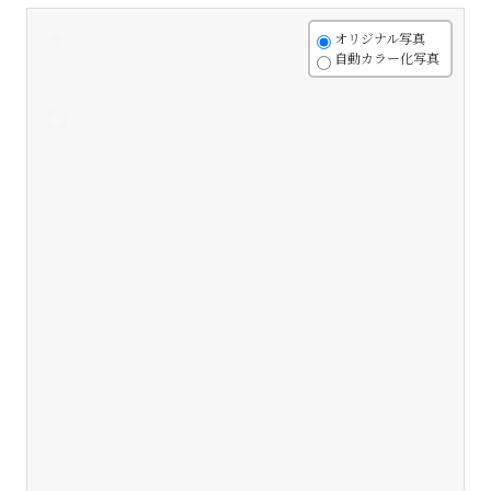
+
オリジナル写真
自動カラー化写真
-