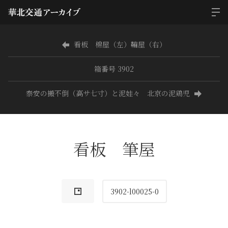
看板 棉屋（左）鞴屋（右）
箱番号 3902
泰安の搬不倒（高サ七寸）と泥娃々 北京の泥鶏児
看板 筆屋
3902-l00025-0