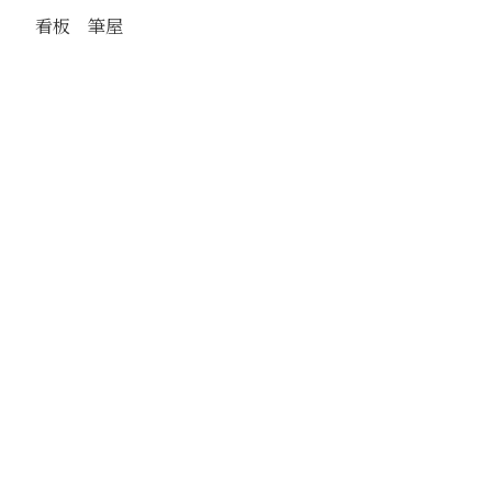
看板 筆屋
駅
路線
撮影年月
撮影者
分類番号