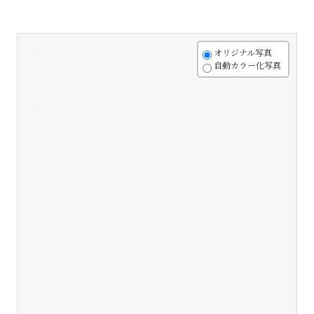
+
オリジナル写真
自動カラー化写真
-