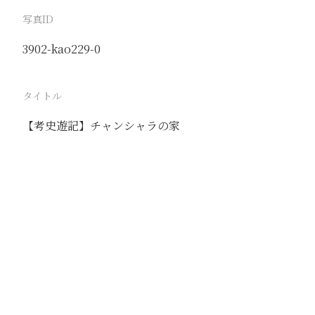
写真ID
3902-kao229-0
タイトル
【考史遊記】チャンシャラの家
駅
路線
撮影年月