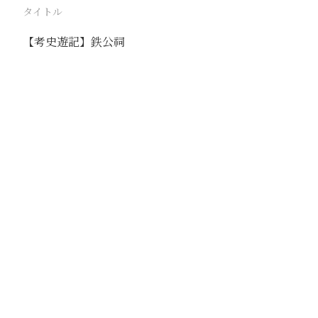
タイトル
【考史遊記】鉄公祠
駅
路線
撮影年月
撮影者