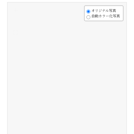
+
オリジナル写真
自動カラー化写真
-