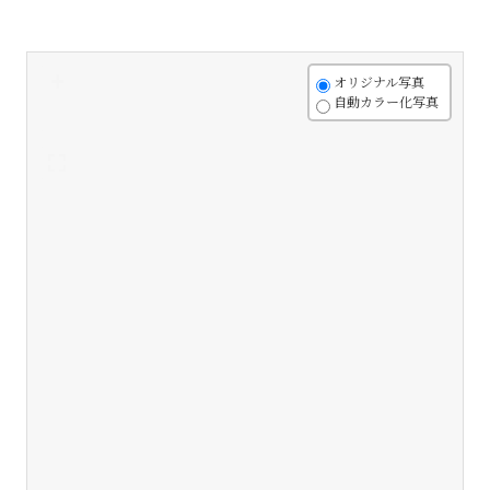
+
オリジナル写真
自動カラー化写真
-