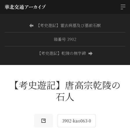
【考史遊記】霍去病墓及び墓前石獣
箱番号 3902
【考史遊記】乾陵の無字碑
【考史遊記】唐高宗乾陵の
石人
3902-kao063-0