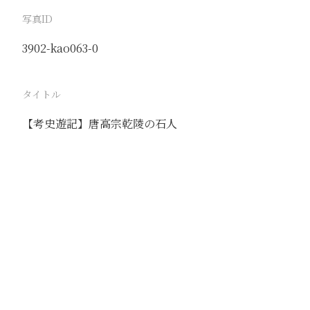
写真ID
3902-kao063-0
タイトル
【考史遊記】唐高宗乾陵の石人
駅
路線
撮影年月