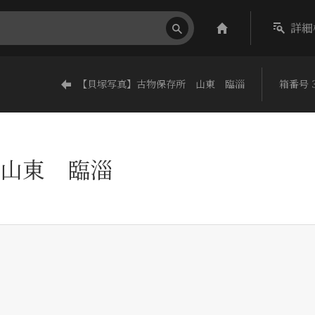
詳細
【貝塚写真】古物保存所 山東 臨淄
箱番号 3
山東 臨淄