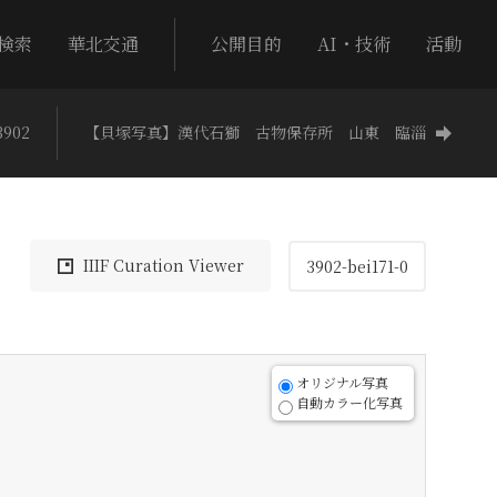
検索
華北交通
公開目的
AI・技術
活動
902
【貝塚写真】漢代石獅 古物保存所 山東 臨淄
IIIF Curation Viewer
3902-bei171-0
オリジナル写真
自動カラー化写真