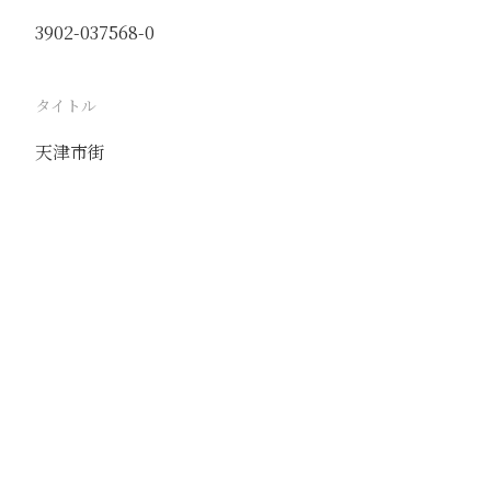
3902-037568-0
タイトル
天津市街
駅
天津
路線
京山線
津浦線
撮影年月