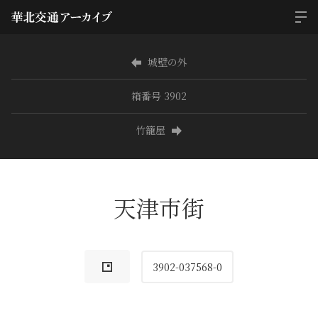
城壁の外
箱番号 3902
竹籠屋
天津市街
3902-037568-0