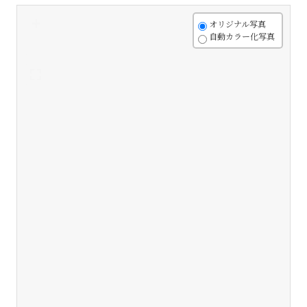
+
オリジナル写真
自動カラー化写真
-