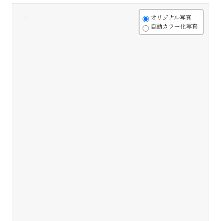
+
オリジナル写真
自動カラー化写真
-