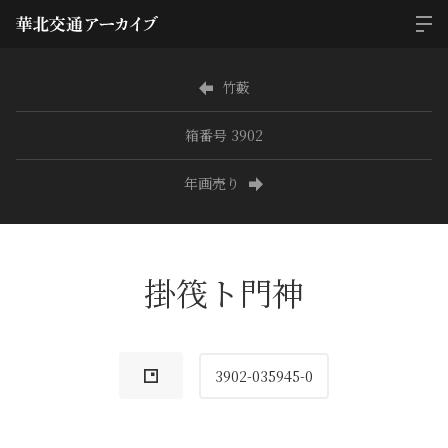
竹藪
箱番号 3902
年画売り
掛筏ト門神
3902-035945-0