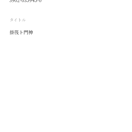
3902-035945-0
タイトル
掛筏ト門神
駅
北京
路線
京古線
京包線
大台線
通州東站線
撮影年月