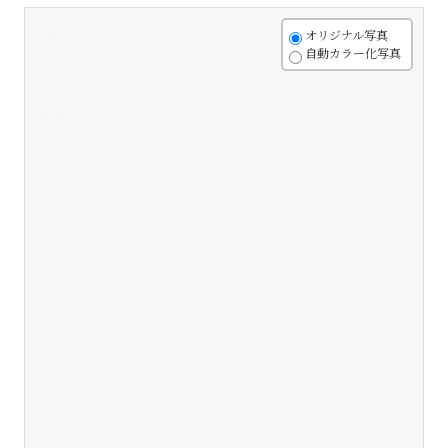
+
オリジナル写真
自動カラー化写真
-