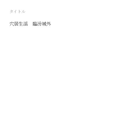
タイトル
穴居生活 臨汾城外
駅
臨汾
路線
同蒲線
撮影年月