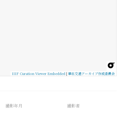
IIIF Curation Viewer Embedded
|
華北交通アーカイブ作成委員会
撮影年月
撮影者