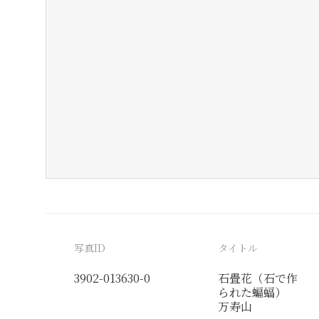
写真ID
タイトル
3902-013630-0
石畳花（石で作
られた蝙蝠）
万寿山