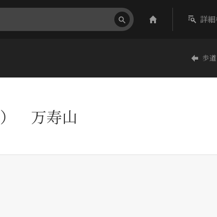
詳細
歩道
） 万寿山