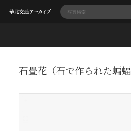
石畳花（石で作られた蝙蝠
+
-