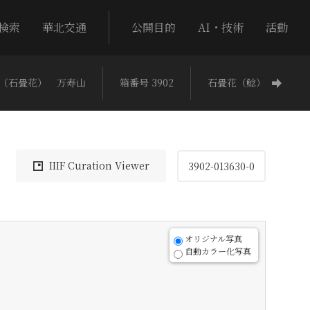
検索
華北交通
公開目的
AI・技術
活動
（石畳花） 万寿山
箱番号 3902
石畳花（鯰）
IIIF Curation Viewer
3902-013630-0
オリジナル写真
自動カラー化写真