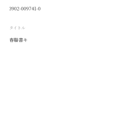
3902-009741-0
タイトル
春聯書キ
駅
北京
路線
京古線
京包線
大台線
通州東站線
撮影年月