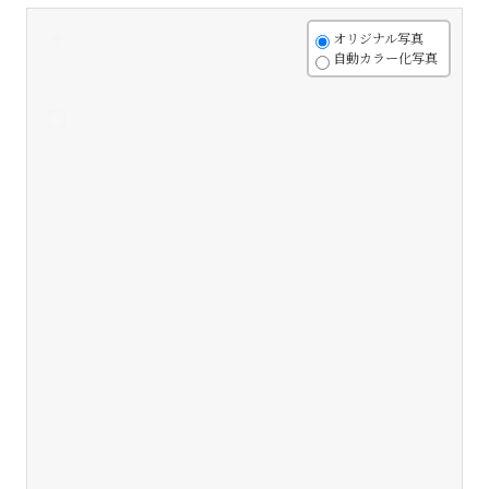
+
オリジナル写真
自動カラー化写真
-