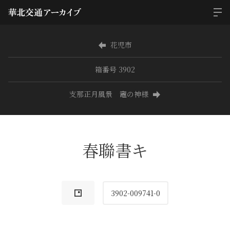
花児市
箱番号 3902
支那正月風景 竈の神様
春聯書キ
3902-009741-0