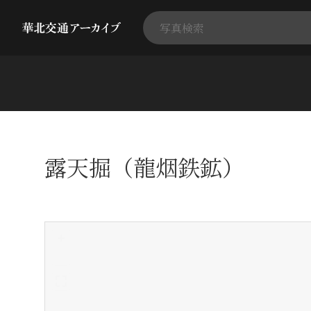
露天掘（龍烟鉄鉱）
+
-