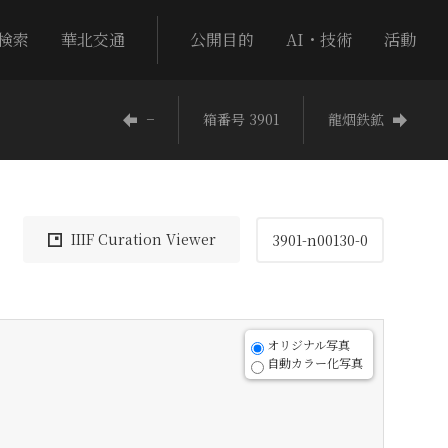
検索
華北交通
公開目的
AI・技術
活動
−
箱番号 3901
龍烟鉄鉱
IIIF Curation Viewer
3901-n00130-0
オリジナル写真
自動カラー化写真