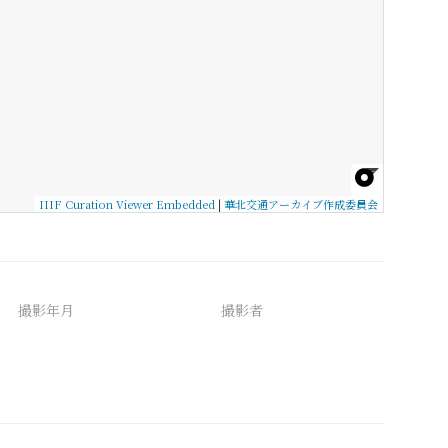
IIIF Curation Viewer Embedded
|
華北交通アーカイブ作成委員会
撮影年月
撮影者