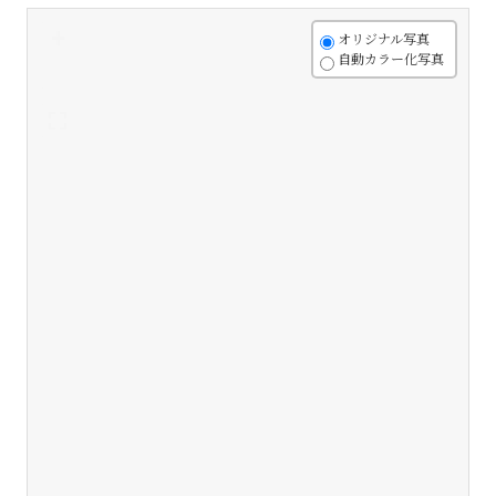
+
オリジナル写真
自動カラー化写真
-