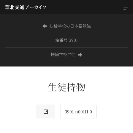
扶輪学校の日本語勉強
箱番号 3901
扶輪学校生徒
生徒持物
3901-n00111-0