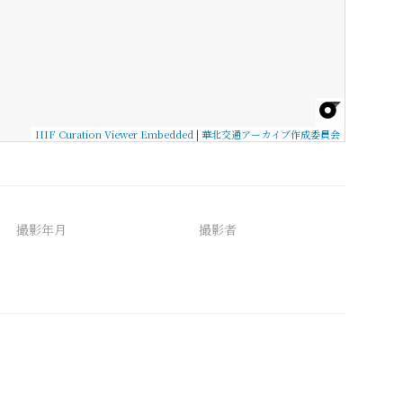
IIIF Curation Viewer Embedded
|
華北交通アーカイブ作成委員会
撮影年月
撮影者
備考