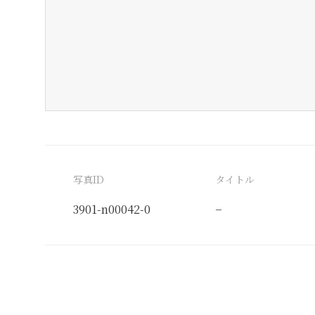
写真ID
タイトル
3901-n00042-0
−
分類番号
検閲印