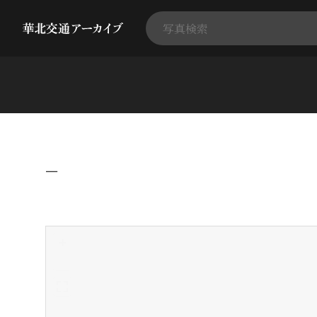
−
+
-