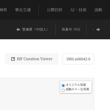
検索
華北交通
公開目的
AI・技術
活動
警備員（中国人）
箱番号 3901
−
IIIF Curation Viewer
3901-n00042-0
オリジナル写真
自動カラー化写真