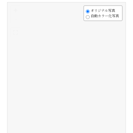
+
オリジナル写真
自動カラー化写真
-