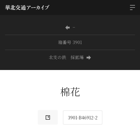
−
箱番号 3901
北支の鉄 採鉱場
棉花
3901-B46912-2