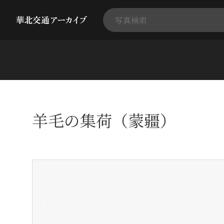
羊毛の集荷（蒙疆）
+
-