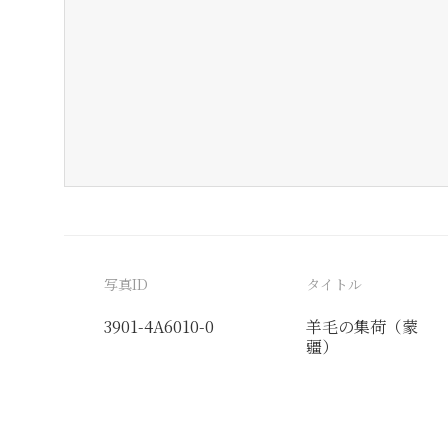
写真ID
タイトル
3901-4A6010-0
羊毛の集荷（蒙
疆）
分類番号
検閲印