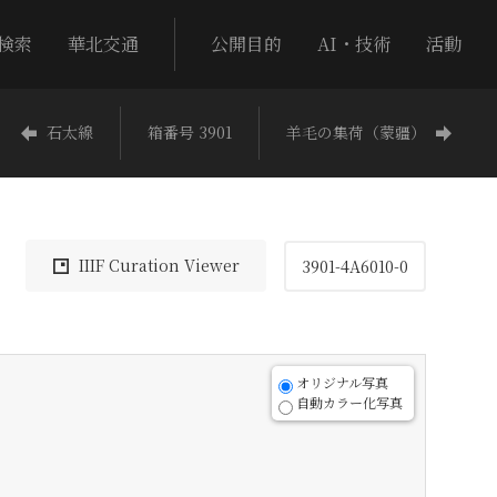
検索
華北交通
公開目的
AI・技術
活動
石太線
箱番号 3901
羊毛の集荷（蒙疆）
IIIF Curation Viewer
3901-4A6010-0
オリジナル写真
自動カラー化写真