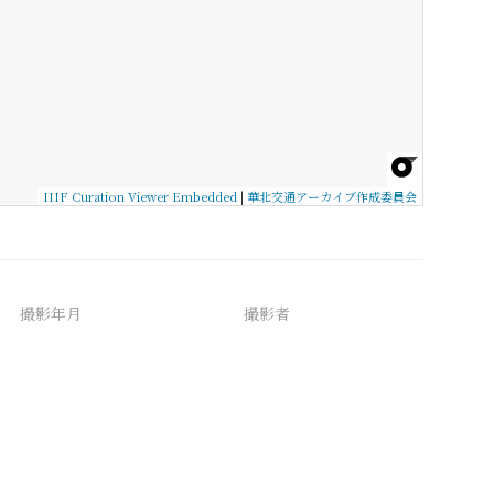
IIIF Curation Viewer Embedded
|
華北交通アーカイブ作成委員会
撮影年月
撮影者
備考