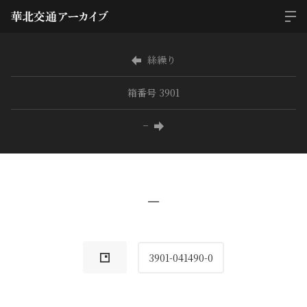
絲繰り
箱番号 3901
−
−
3901-041490-0