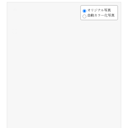
+
オリジナル写真
自動カラー化写真
-