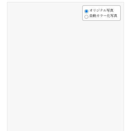
+
オリジナル写真
自動カラー化写真
-