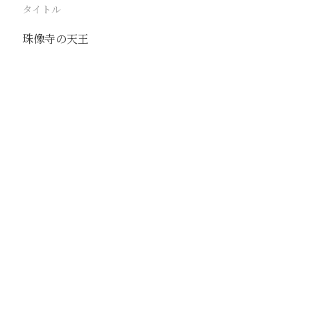
タイトル
珠像寺の天王
駅
五台山
路線
同蒲線
撮影年月
撮影者