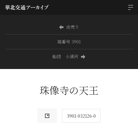
虫売り
箱番号 3901
船団 小清河
珠像寺の天王
3901-032126-0