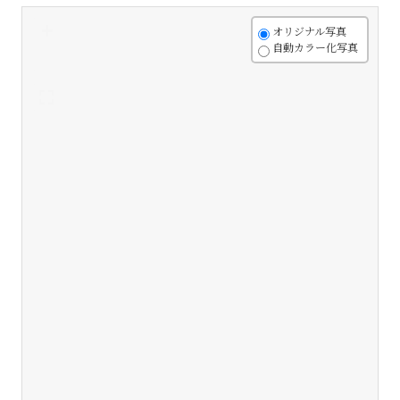
+
オリジナル写真
自動カラー化写真
-