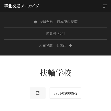
扶輪学校 日本語の時間
箱番号 3901
大同炭坑 七峯山
扶輪学校
3901-030008-2