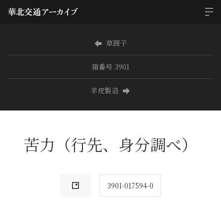
草囲子
箱番号 3901
羊皮製造
苦力（行先、身分調べ）
3901-017594-0