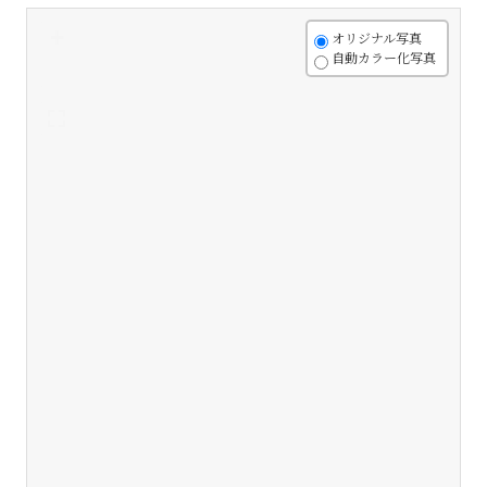
+
オリジナル写真
自動カラー化写真
-