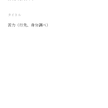
タイトル
苦力（行先、身分調べ）
駅
天津
路線
京山線
津浦線
撮影年月