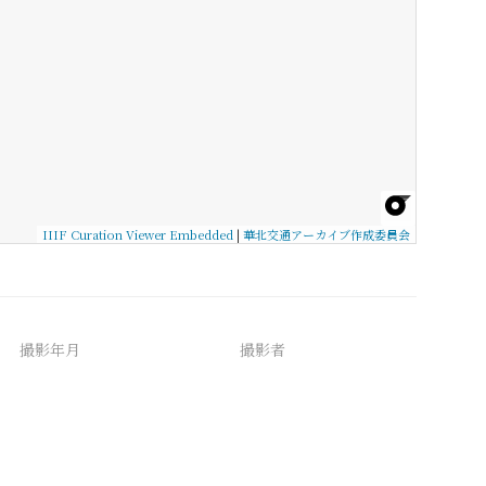
IIIF Curation Viewer Embedded
|
華北交通アーカイブ作成委員会
撮影年月
撮影者