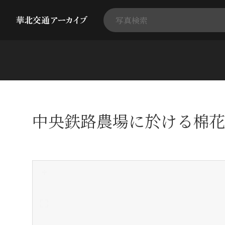
中央鉄路農場に於ける棉花
+
-