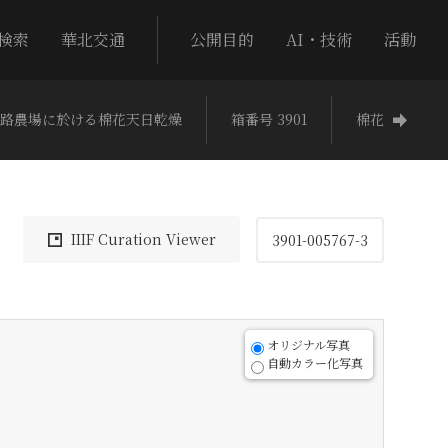
検索
華北交通
公開目的
AI・技術
活動
路農場に於ける棉花天日乾燥
箱番号 3901
棉花
IIIF Curation Viewer
3901-005767-3
オリジナル写真
自動カラー化写真