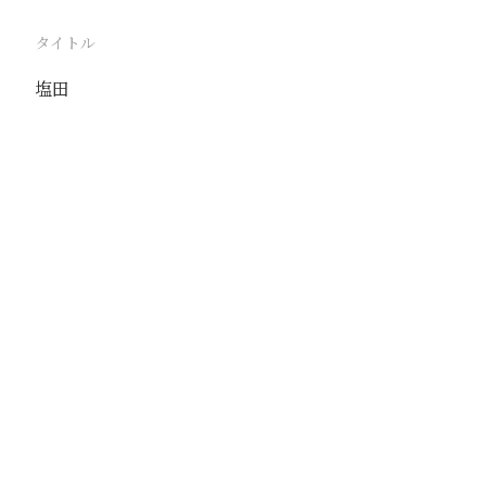
タイトル
塩田
駅
塘沽
路線
京山線
撮影年月