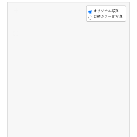
+
オリジナル写真
自動カラー化写真
-