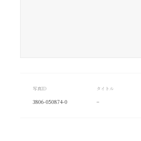
写真ID
タイトル
3806-050874-0
−
分類番号
検閲印