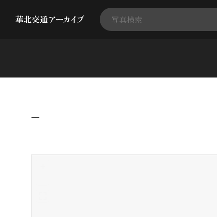
−
+
-