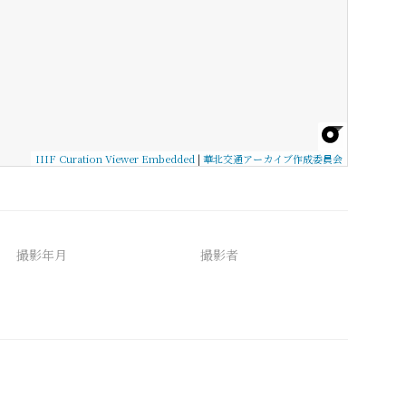
IIIF Curation Viewer Embedded
|
華北交通アーカイブ作成委員会
撮影年月
撮影者
備考