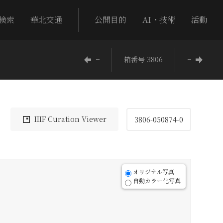
検索
華北交通
公開目的
AI・技術
活動
−
箱番号 3806
−
IIIF Curation Viewer
3806-050874-0
オリジナル写真
自動カラー化写真