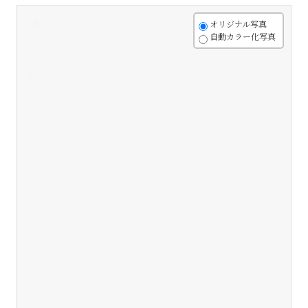
+
オリジナル写真
自動カラー化写真
-