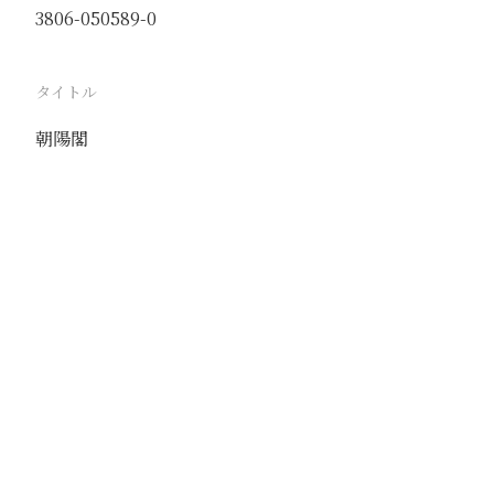
3806-050589-0
タイトル
朝陽閣
駅
寿陽
路線
石太線
黄丹溝線
撮影年月