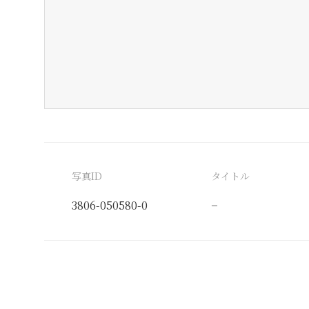
写真ID
タイトル
3806-050580-0
−
分類番号
検閲印