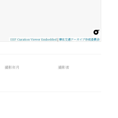
IIIF Curation Viewer Embedded
|
華北交通アーカイブ作成委員会
撮影年月
撮影者
備考