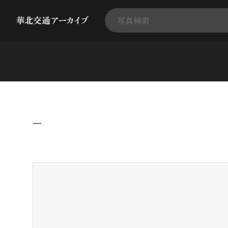
−
+
-