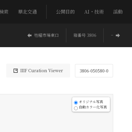
検索
華北交通
公開目的
AI・技術
活動
牲糧市場東口
箱番号 3806
−
IIIF Curation Viewer
3806-050580-0
オリジナル写真
自動カラー化写真