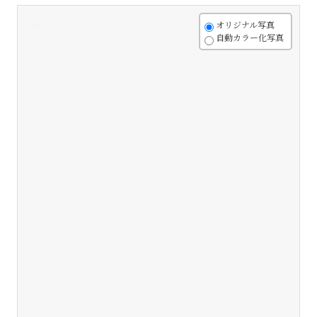
+
オリジナル写真
自動カラー化写真
-