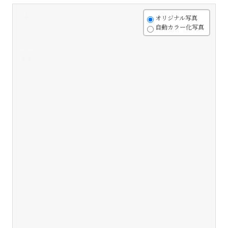
+
オリジナル写真
自動カラー化写真
-