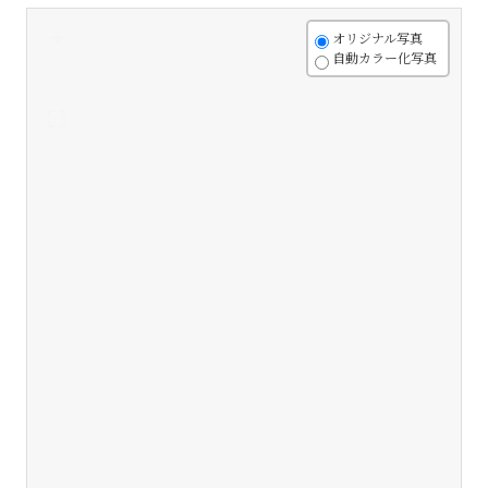
+
オリジナル写真
自動カラー化写真
-