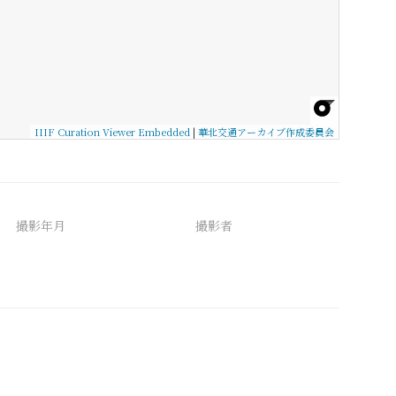
IIIF Curation Viewer Embedded
|
華北交通アーカイブ作成委員会
撮影年月
撮影者
備考