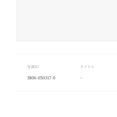
写真ID
タイトル
3806-050317-0
−
分類番号
検閲印