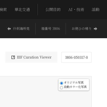
検索
華北交通
公開目的
AI・技術
活動
什刹海所見
箱番号 3806
お使ひの帰り
IIIF Curation Viewer
3806-050317-0
オリジナル写真
自動カラー化写真