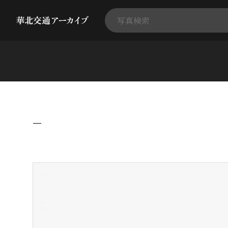
−
+
-