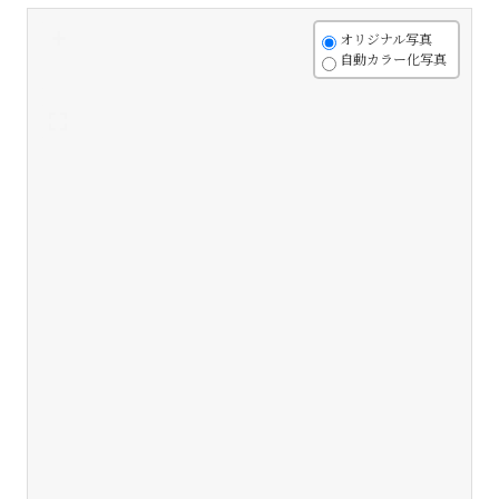
+
オリジナル写真
自動カラー化写真
-