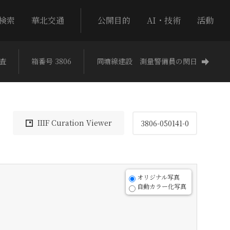
検索
華北交通
公開目的
AI・技術
活動
査
箱番号 3806
同塘線建設 測量警備員の閑日
IIIF Curation Viewer
3806-050141-0
オリジナル写真
自動カラー化写真