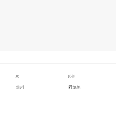
駅
路線
幽州
同塘線