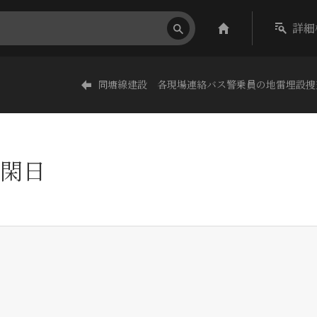
詳細
同塘線建設 各現場連絡バス警乗員の地雷埋設捜
閑日