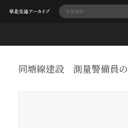
同塘線建設 測量警備員の
+
-