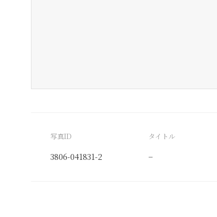
写真ID
タイトル
3806-041831-2
−
分類番号
検閲印