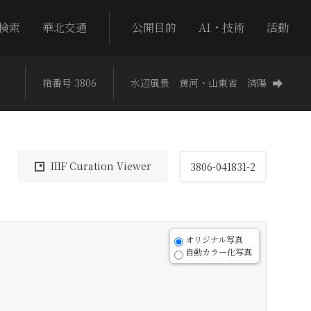
検索
華北交通
公開目的
AI・技術
活動
河
箱番号 3806
水辺風景 黄河・山東省 済陽
IIIF Curation Viewer
3806-041831-2
オリジナル写真
自動カラー化写真