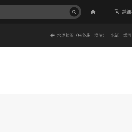
詳細
水運状況（庄各荘－漢沽） 水缸 煤