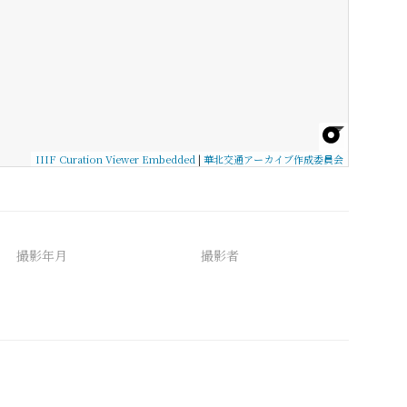
IIIF Curation Viewer Embedded
|
華北交通アーカイブ作成委員会
撮影年月
撮影者
備考