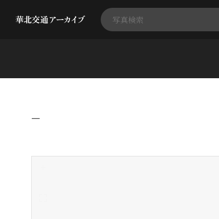
−
+
-