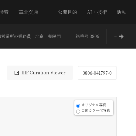
検索
華北交通
公開目的
AI・技術
活動
車営業所の乗務員 北京 朝陽門
箱番号 3806
−
IIIF Curation Viewer
3806-041797-0
オリジナル写真
自動カラー化写真