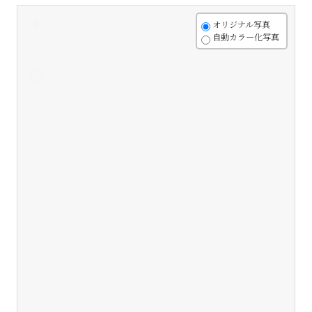
+
オリジナル写真
自動カラー化写真
-