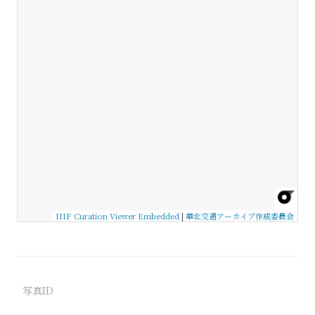
IIIF Curation Viewer Embedded
|
華北交通アーカイブ作成委員会
写真ID