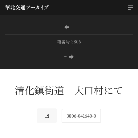
−
箱番号 3806
−
清化鎮街道 大口村にて
3806-041640-0