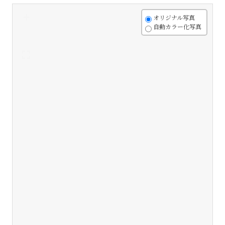
+
オリジナル写真
自動カラー化写真
-