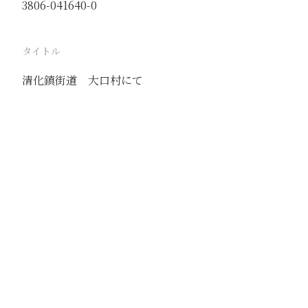
3806-041640-0
タイトル
清化鎮街道 大口村にて
駅
沢州
大口村
路線
東潞線
撮影年月
1941年3月