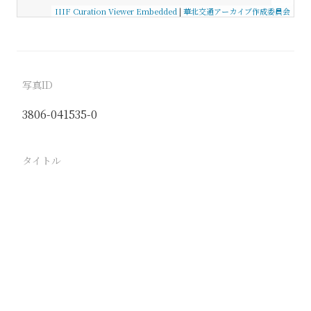
IIIF Curation Viewer Embedded
|
華北交通アーカイブ作成委員会
写真ID
3806-041535-0
タイトル
落花生の収穫 茎、諸共家の庭に運び込んで、根より
打き落す。 呉村、峪口村
駅
呉村
峪口村