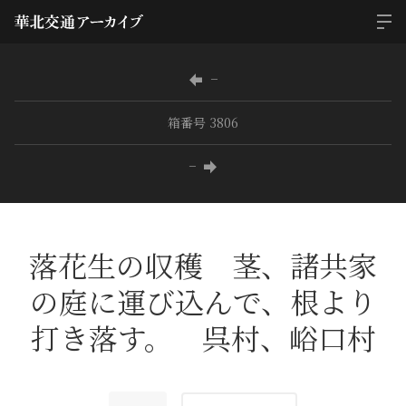
−
箱番号 3806
−
落花生の収穫 茎、諸共家
の庭に運び込んで、根より
打き落す。 呉村、峪口村