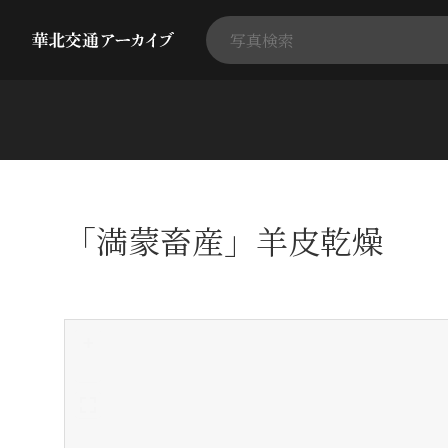
「満蒙畜産」羊皮乾燥
+
-