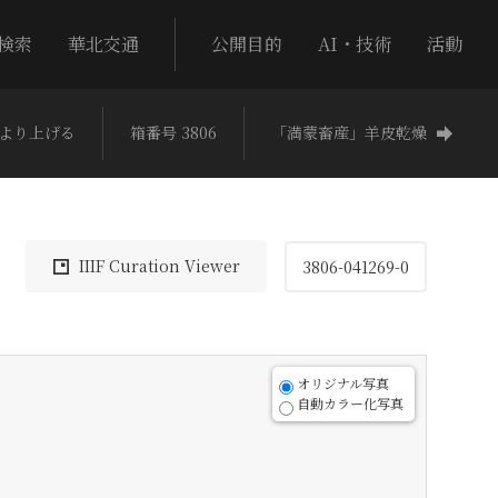
検索
華北交通
公開目的
AI・技術
活動
より上げる
箱番号 3806
「満蒙畜産」羊皮乾燥
IIIF Curation Viewer
3806-041269-0
オリジナル写真
自動カラー化写真