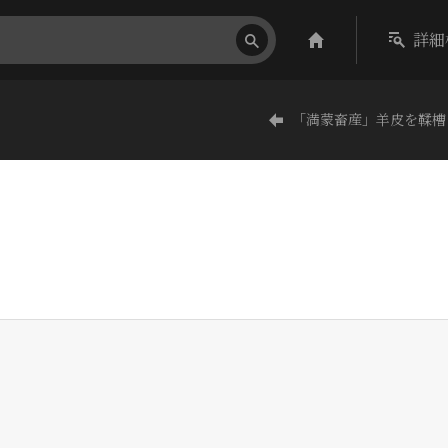
詳細
「満蒙畜産」羊皮を鞣槽